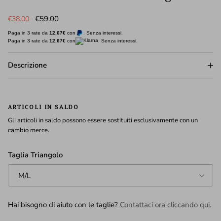
Prezzo di vendita
Prezzo normale
€59.00
€38.00
Paga in 3 rate da
12,67€
con
. Senza interessi.
Paga in 3 rate da
12,67€
con
. Senza interessi.
Descrizione
ARTICOLI IN SALDO
Gli articoli in saldo possono essere sostituiti esclusivamente con un
cambio merce.
Taglia Triangolo
M/L
Hai bisogno di aiuto con le taglie?
Contattaci ora cliccando qui.