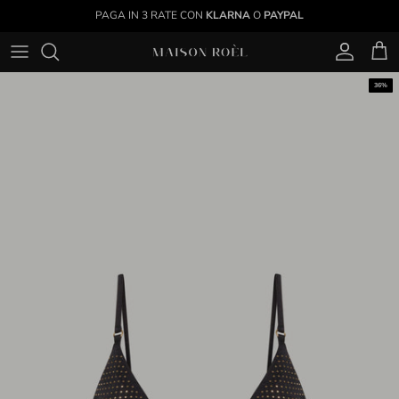
Passa ai contenuti
PAGA IN 3 RATE CON
KLARNA
O
PAYPAL
Account
Carr
Passa alle informazioni sul prodotto