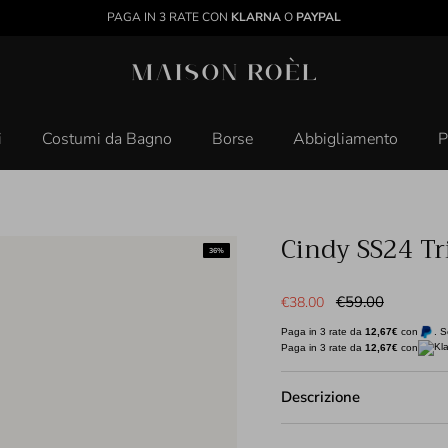
PAGA IN 3 RATE CON
KLARNA
O
PAYPAL
i
Costumi da Bagno
Borse
Abbigliamento
P
Cindy SS24 Tr
Prezzo di vendita
Prezzo normale
€59.00
€38.00
Paga in 3 rate da
12,67€
con
. S
Paga in 3 rate da
12,67€
con
Descrizione