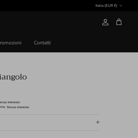
Paese/Regione
Italia (EUR €)
Account
Carrello
romozioni
Contatti
iangolo
enza interessi.
. Senza interessi.
36%