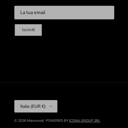
Iscriviti
Paese/Regione
Italia (EUR €)
© 2026
Maisonroèl
.
POWERED BY
ICONA GROUP SRL