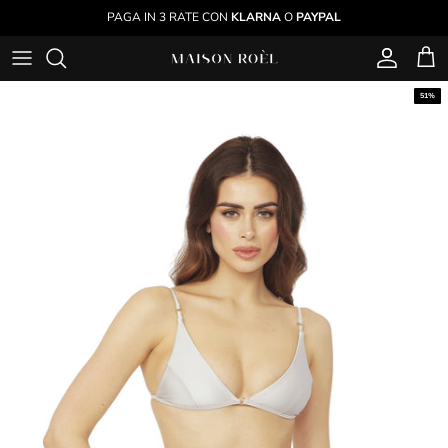
Passa ai contenuti
PAGA IN 3 RATE CON
KLARNA
O
PAYPAL
Account
Carr
Passa alle informazioni sul prodotto