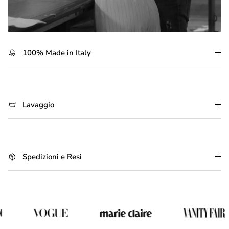
100% Made in Italy
-5% SUL TUO PRIMO ORDINE
Lavaggio
Iscriviti alla newsletter e ricevi il tuo codice.
Spedizioni e Resi
Iscriviti