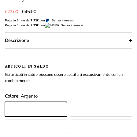
Prezzo di vendita
Prezzo normale
€45.00
€22.00
Paga in 3 rate da
7,33€
con
. Senza interessi.
Paga in 3 rate da
7,33€
con
. Senza interessi.
Descrizione
ARTICOLI IN SALDO
Gli articoli in saldo possono essere sostituiti esclusivamente con un
cambio merce.
Colore:
Argento
ARGENTO
ARANCIONE
ROSA ANTICO
TURCHESE